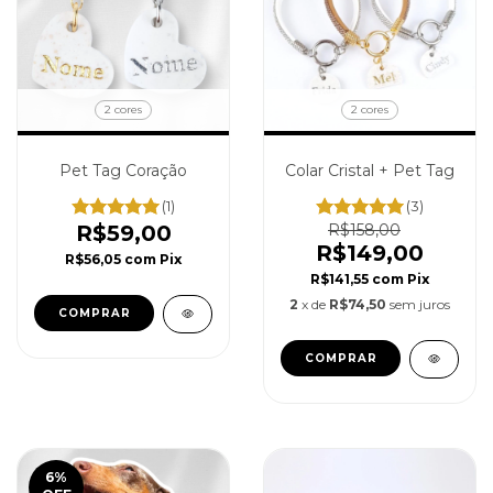
2 cores
2 cores
Pet Tag Coração
Colar Cristal + Pet Tag
(1)
(3)
R$59,00
R$158,00
R$149,00
R$56,05
com
Pix
R$141,55
com
Pix
2
x de
R$74,50
sem juros
COMPRAR
COMPRAR
6
%