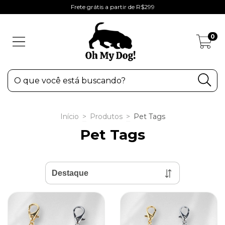
Frete grátis a partir de R$299
0
Início
>
Produtos
>
Pet Tags
Pet Tags