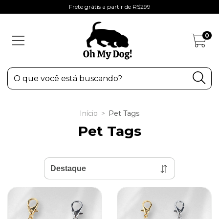
Frete grátis a partir de R$299
0
Início
>
Pet Tags
Pet Tags