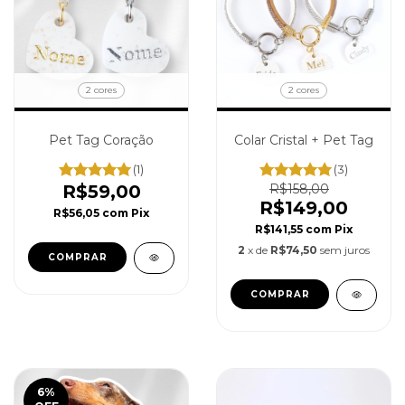
2 cores
2 cores
Pet Tag Coração
Colar Cristal + Pet Tag
(1)
(3)
R$59,00
R$158,00
R$149,00
R$56,05
com
Pix
R$141,55
com
Pix
2
x de
R$74,50
sem juros
COMPRAR
COMPRAR
6
%